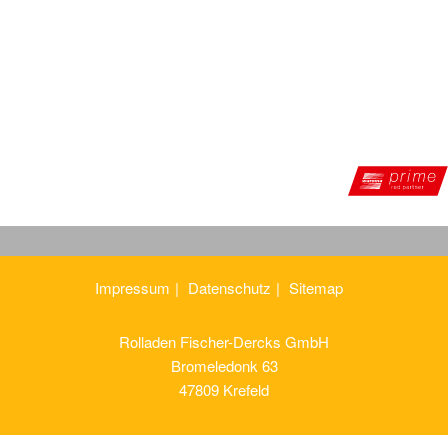
Impressum
Datenschutz
Sitemap
Rolladen Fischer-Dercks GmbH
Bromeledonk 63
47809 Krefeld