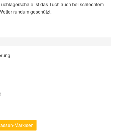
Wetter rundum geschützt.
erung
d
rrassen-Markisen