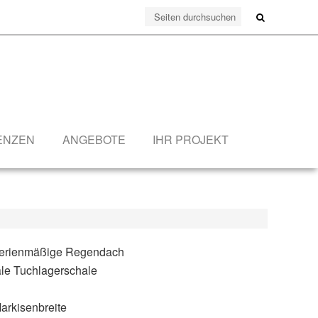
ENZEN
ANGEBOTE
IHR PROJEKT
kise Terrea H60
 serienmäßige Regendach
ale Tuchlagerschale
arkisenbreite