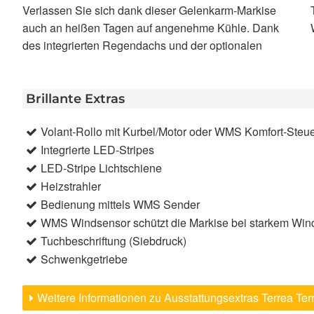
Verlassen Sie sich dank dieser Gelenkarm-Markise
Tuchlagerschale ist das Tuch auch bei schlechtem
auch an heißen Tagen auf angenehme Kühle. Dank
des integrierten Regendachs und der optionalen
Brillante Extras
Volant-Rollo mit Kurbel/Motor oder WMS Komfort-Steu
Integrierte LED-Stripes
LED-Stripe Lichtschiene
Heizstrahler
Bedienung mittels WMS Sender
WMS Windsensor schützt die Markise bei starkem Win
Tuchbeschriftung (Siebdruck)
Schwenkgetriebe
Weitere Informationen zu Ausstattungsextras Terrea Te