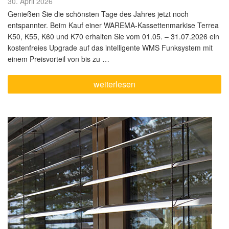
Veröffentlicht
30. April 2026
am
Genießen Sie die schönsten Tage des Jahres jetzt noch
entspannter. Beim Kauf einer WAREMA-Kassettenmarkise Terrea
K50, K55, K60 und K70 erhalten Sie vom 01.05. – 31.07.2026 ein
kostenfreies Upgrade auf das intelligente WMS Funksystem mit
einem Preisvorteil von bis zu …
„Mehr
weiterlesen
drin.
Mehr
draußen:
Smarte
Preisvorteile
für
WAREMA
Kassetten-
Markisen“