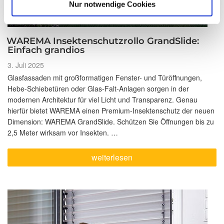
Nur notwendige Cookies
WAREMA Insektenschutzrollo GrandSlide:
Einfach grandios
Veröffentlicht
3. Juli 2025
am
Glasfassaden mit großformatigen Fenster- und Türöffnungen,
Hebe-Schiebetüren oder Glas-Falt-Anlagen sorgen in der
modernen Architektur für viel Licht und Transparenz. Genau
hierfür bietet WAREMA einen Premium-Insektenschutz der neuen
Dimension: WAREMA GrandSlide. Schützen Sie Öffnungen bis zu
2,5 Meter wirksam vor Insekten. …
„WAREMA
weiterlesen
Insektenschutzrollo
GrandSlide:
Einfach
grandios“