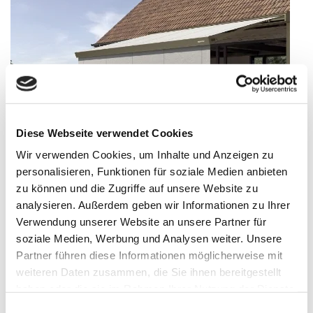
Diese Webseite verwendet Cookies
Wir verwenden Cookies, um Inhalte und Anzeigen zu
personalisieren, Funktionen für soziale Medien anbieten
zu können und die Zugriffe auf unsere Website zu
Neue FreiRäume entdecken: Das Markisen-
Freigestell von WAREMA
analysieren. Außerdem geben wir Informationen zu Ihrer
Verwendung unserer Website an unsere Partner für
Veröffentlicht
19. August 2025
soziale Medien, Werbung und Analysen weiter. Unsere
am
Ob auf der Terrasse oder doch lieber im Garten – das neue
Partner führen diese Informationen möglicherweise mit
Markisen-Freigestell von WAREMA schenkt Ihnen die Freiheit zu
weiteren Daten zusammen, die Sie ihnen bereitgestellt
wählen. Bestückt mit einer oder zwei Pergola- bzw. Terrassen-
Markisen genießen Sie kühlen Schatten genau dort, wo Sie ihn
haben oder die sie im Rahmen Ihrer Nutzung der Dienste
benötigen! Durch …
gesammelt haben.
Einwilligungsauswahl