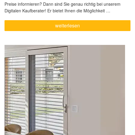
Preise informieren? Dann sind Sie genau richtig bei unserem
Digitalen Kaufberater! Er bietet Ihnen die Möglichkeit …
„In
weiterlesen
5
Minuten
zum
Angebot
–
ganz
einfach
mit
dem
Digitalen
Kaufberater“