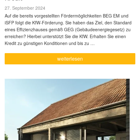
Veröffentlicht
27. September 2024
am
Auf die bereits vorgestellten Fördermöglichkeiten BEG EM und
iSFP folgt die KfW-Förderung. Sie haben das Ziel, den Standard
eines Effizienzhauses gemäß GEG (Gebäudeenergiegesetz) zu
erreichen? Hierbei unterstützt Sie die KfW. Erhalten Sie einen
Kredit zu günstigen Konditionen und bis zu …
„Förderung
weiterlesen
für
Ihre
Sanierung
Teil
3:
KfW
Kredit“