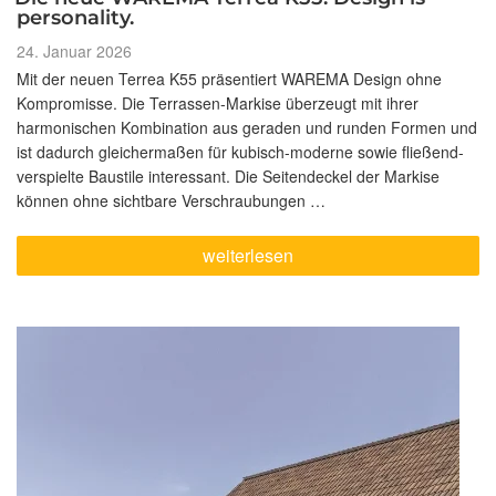
personality.
Veröffentlicht
24. Januar 2026
am
Mit der neuen Terrea K55 präsentiert WAREMA Design ohne
Kompromisse. Die Terrassen-Markise überzeugt mit ihrer
harmonischen Kombination aus geraden und runden Formen und
ist dadurch gleichermaßen für kubisch-moderne sowie fließend-
verspielte Baustile interessant. Die Seitendeckel der Markise
können ohne sichtbare Verschraubungen …
„Die
weiterlesen
neue
WAREMA
Terrea
K55:
Design
is
personality.“