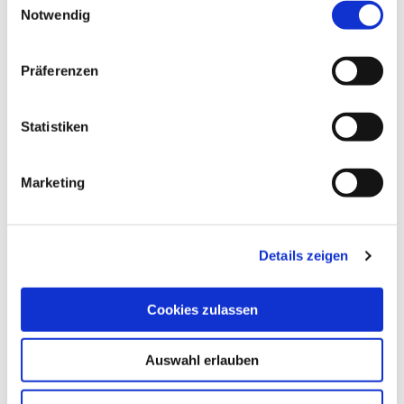
Notwendig
„Neue
weiterlesen
FreiRäume
entdecken:
Präferenzen
Das
Markisen-
Freigestell
von
Statistiken
WAREMA“
Marketing
Details zeigen
Cookies zulassen
Auswahl erlauben