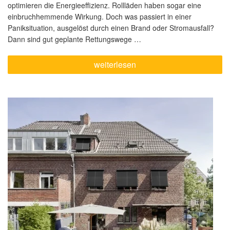
optimieren die Energieeffizienz. Rollläden haben sogar eine
einbruchhemmende Wirkung. Doch was passiert in einer
Paniksituation, ausgelöst durch einen Brand oder Stromausfall?
Dann sind gut geplante Rettungswege …
„Sicher.
weiterlesen
Schnell.
Manuell.
WAREMA
SecuKit.“