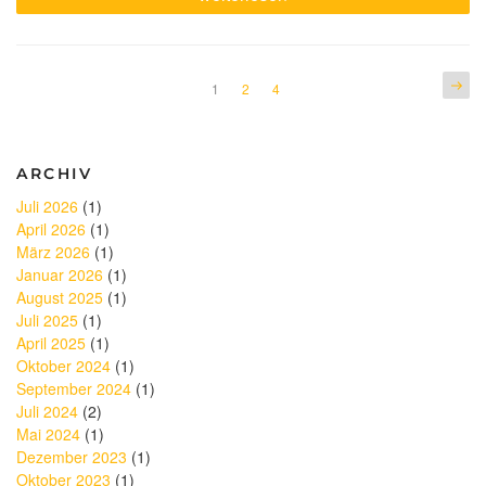
für
Ihre
Sanierung
Teil
2:
Seitennummerierung
Näch
Seite
Seite
Seite
1
2
4
Individueller
Seite
der
Sanierungsfahrplan
(iSFP)“
Beiträge
ARCHIV
Juli 2026
(1)
April 2026
(1)
März 2026
(1)
Januar 2026
(1)
August 2025
(1)
Juli 2025
(1)
April 2025
(1)
Oktober 2024
(1)
September 2024
(1)
Juli 2024
(2)
Mai 2024
(1)
Dezember 2023
(1)
Oktober 2023
(1)