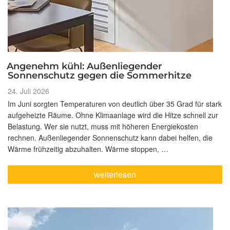
Angenehm kühl: Außenliegender
Sonnenschutz gegen die Sommerhitze
Veröffentlicht
24. Juli 2026
am
Im Juni sorgten Temperaturen von deutlich über 35 Grad für stark
aufgeheizte Räume. Ohne Klimaanlage wird die Hitze schnell zur
Belastung. Wer sie nutzt, muss mit höheren Energiekosten
rechnen. Außenliegender Sonnenschutz kann dabei helfen, die
Wärme frühzeitig abzuhalten. Wärme stoppen, …
„Angenehm
weiterlesen
kühl:
Außenliegender
Sonnenschutz
gegen
die
Sommerhitze“