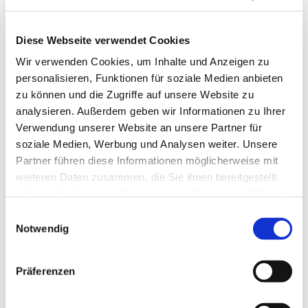
Integrierte LED-Stripes
Heizstrahler
Diese Webseite verwendet Cookies
LED-Stripe Lichtschiene
Wir verwenden Cookies, um Inhalte und Anzeigen zu
Bedienung von Markise und Beleuchtung mittels
personalisieren, Funktionen für soziale Medien anbieten
WMS Sender
zu können und die Zugriffe auf unsere Website zu
Terrassengestell
analysieren. Außerdem geben wir Informationen zu Ihrer
Verwendung unserer Website an unsere Partner für
Weitere Informationen zu
soziale Medien, Werbung und Analysen weiter. Unsere
Ausstattungsextras Perea Pergola-Markisen
Partner führen diese Informationen möglicherweise mit
weiteren Daten zusammen, die Sie ihnen bereitgestellt
haben oder die sie im Rahmen Ihrer Nutzung der Dienste
Farben & Stoffe
gesammelt haben.
Einwilligungsauswahl
Notwendig
Weitere Informationen
Präferenzen
Das könnte Sie auch interessieren