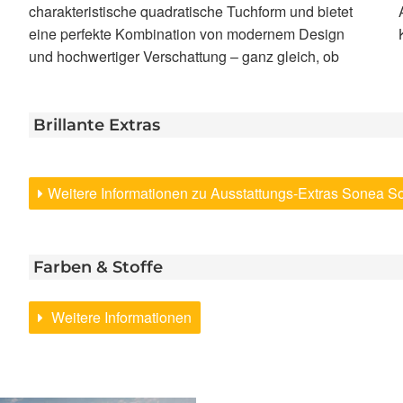
charakteristische quadratische Tuchform und bietet
Ausfahren – ohne Stromversorgung und Verlegen von
eine perfekte Kombination von modernem Design
und hochwertiger Verschattung – ganz gleich, ob
Brillante Extras
Weitere Informationen zu Ausstattungs-Extras Sonea 
Farben & Stoffe
Weitere Informationen