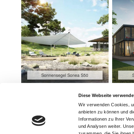
Sonnensegel Sonea S50
Diese Webseite verwende
Beitragsnavigation
Wir verwenden Cookies, um
Sonnensegel Sonea S50
anbieten zu können und di
Informationen zu Ihrer Ve
und Analysen weiter. Unse
zusammen, die Sie ihnen b