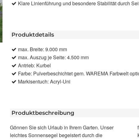
Klare Linienführung und besondere Stabilität durch S
Produktdetails
max. Breite: 9.000 mm
max. Auszug je Seite: 4.500 mm
Antrieb: Kurbel
Farbe: Pulverbeschichtet gem. WAREMA Farbwelt optio
Markisentuch: Acryl-Uni
Produktbeschreibung
Gönnen Sie sich Urlaub in Ihrem Garten. Unser
freistehend oder an der Wand montiert. Die
leichtes Sonnensegel begeistert durch die
Kurbelbedienung ermöglicht ein einfaches Ein- und