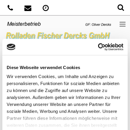
Sie sind hier:
Home
»
News
»
Machen Sie Ihre Terrasse zum
WohnfühlZimmer
Diese Webseite verwendet Cookies
Wir verwenden Cookies, um Inhalte und Anzeigen zu
Veröffentlicht
2. März 2018
personalisieren, Funktionen für soziale Medien anbieten
am
Machen Sie Ihre Terrasse zum
zu können und die Zugriffe auf unsere Website zu
WohnfühlZimmer
analysieren. Außerdem geben wir Informationen zu Ihrer
Mit steigenden Temperaturen verlagert sich der Lebensraum
Verwendung unserer Website an unsere Partner für
hinaus ins Freie. Draußen essen, trinken, feiern, lachen oder
soziale Medien, Werbung und Analysen weiter. Unsere
arbeiten – der Individualität sind keine Grenzen gesetzt.
Partner führen diese Informationen möglicherweise mit
Verzichten Sie dabei auf Terrasse oder Balkon nicht auf Komfort
weiteren Daten zusammen, die Sie ihnen bereitgestellt
und genießen Sie angenehme Temperaturen beispielsweise unter