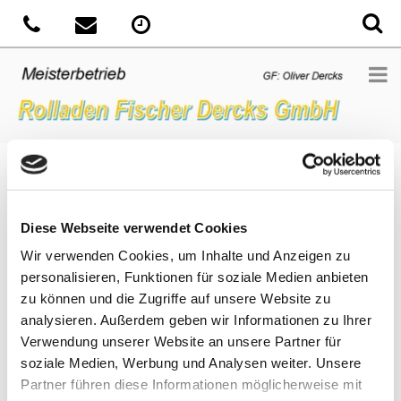
Sie sind hier:
Home
»
News
»
Genießen Sie lange
Sommerabende in individueller Lichtstimmung
Diese Webseite verwendet Cookies
Veröffentlicht
23. März 2018
Wir verwenden Cookies, um Inhalte und Anzeigen zu
am
Genießen Sie lange Sommerabende in
personalisieren, Funktionen für soziale Medien anbieten
individueller Lichtstimmung
zu können und die Zugriffe auf unsere Website zu
Unsere Terrassen-Markisen bieten jede Menge Platz für
analysieren. Außerdem geben wir Informationen zu Ihrer
Individualität. Sie schaffen einen behaglichen Schattenplatz für die
Verwendung unserer Website an unsere Partner für
ganze Familie und verlängern in den Abendstunden Ihre
soziale Medien, Werbung und Analysen weiter. Unsere
wohlverdiente Zeit auf der Terrasse. Wie? Attraktive
Partner führen diese Informationen möglicherweise mit
Ausstattungsextras wie integrierte Beleuchtung oder Heizstrahler