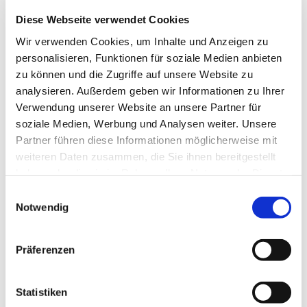
können ohne sichtbare Verschraubungen montiert werden und
Diese Webseite verwendet Cookies
verstärken dadurch die puristische Anmutung.
Wir verwenden Cookies, um Inhalte und Anzeigen zu
Ein weiteres Highlight: Auf Wunsch ermöglichen zwei voneinander
personalisieren, Funktionen für soziale Medien anbieten
unabhängige integrierte, dimmbare LED-Streifen eine
zu können und die Zugriffe auf unsere Website zu
Beleuchtung der Terrasse im offenen und geschlossenen Zustand
analysieren. Außerdem geben wir Informationen zu Ihrer
– direktes oder Ambientelicht, Sie haben die Wahl.
Verwendung unserer Website an unsere Partner für
soziale Medien, Werbung und Analysen weiter. Unsere
Weitere hochwertige Features runden die K55 ab: Das optionale
Partner führen diese Informationen möglicherweise mit
Volant-Rollo gewährleistet Privatsphäre und Blendschutz,
weiteren Daten zusammen, die Sie ihnen bereitgestellt
während der Design Heizstrahler für gemütliche Abendstunden
haben oder die sie im Rahmen Ihrer Nutzung der Dienste
sorgt. Dank der WMS-Funksteuerung per App lässt sich die
gesammelt haben.
Markise komfortabel bedienen und automatisch vor Unwetter
Einwilligungsauswahl
schützen.
Notwendig
Entdecken Sie die Terrea K55: individuell konfigurierbar mit der
Präferenzen
gesamten WAREMA Farbwelt und über 200 Dessins aus der
Markisen-Kollektion SPECTRUM!
What´s your design?
Statistiken