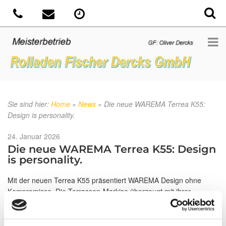
Sie sind hier:
Home
»
News
»
Die neue WAREMA Terrea K55:
Design is personality.
Veröffentlicht
24. Januar 2026
am
Die neue WAREMA Terrea K55: Design
is personality.
Mit der neuen Terrea K55 präsentiert WAREMA Design ohne
Kompromisse. Die Terrassen-Markise überzeugt mit ihrer
harmonischen Kombination aus geraden und runden Formen und
ist dadurch gleichermaßen für kubisch-moderne sowie fließend-
verspielte Baustile interessant. Die Seitendeckel der Markise