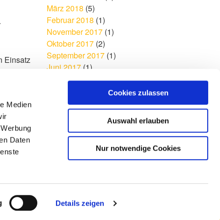
März 2018
(5)
Februar 2018
(1)
–
November 2017
(1)
Oktober 2017
(2)
September 2017
(1)
n Einsatz
Juni 2017
(1)
 stellen
April 2017
(1)
indestens
Cookies zulassen
le Medien
ir
Auswahl erlauben
, Werbung
ren Daten
Nur notwendige Cookies
ienste
Impressum
Datenschutz
Sitemap
d
g
Details zeigen