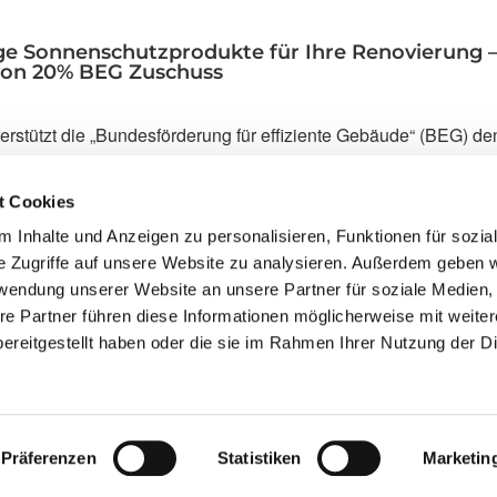
ge Sonnenschutzprodukte für Ihre Renovierung 
 von 20% BEG Zuschuss
erstützt die „Bundesförderung für effiziente Gebäude“ (BEG) de
 Sonnenschutz mit einem Zuschuss von 20%. Den Förderantrag
Mieter oder Pächter von Wohngebäuden in Deutschland, die m
t Cookies
olgende Produktgruppen …
 Inhalte und Anzeigen zu personalisieren, Funktionen für sozia
e Zugriffe auf unsere Website zu analysieren. Außerdem geben w
rwendung unserer Website an unsere Partner für soziale Medien
ukte
re Partner führen diese Informationen möglicherweise mit weite
ereitgestellt haben oder die sie im Rahmen Ihrer Nutzung der D
Rolladen Fischer-Dercks GmbH
Bromeledonk 63
47809 Krefel
Präferenzen
Statistiken
Marketin