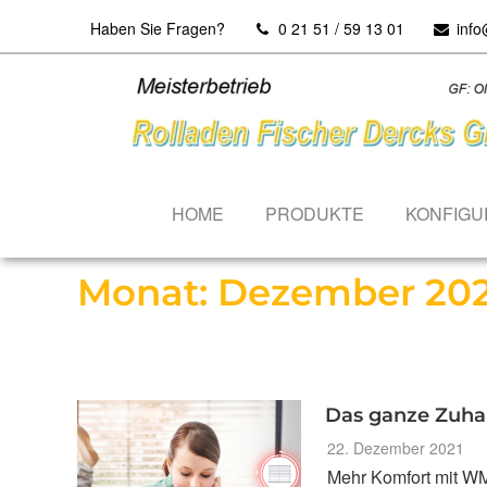
Haben Sie Fragen?
0 21 51 / 59 13 01
info
Sie sind hier:
Home
»
2021
»
Dezember
HOME
PRODUKTE
KONFIGU
Monat:
Dezember 202
Das ganze Zuha
Veröffentlicht
22. Dezember 2021
am
Mehr Komfort mit WM