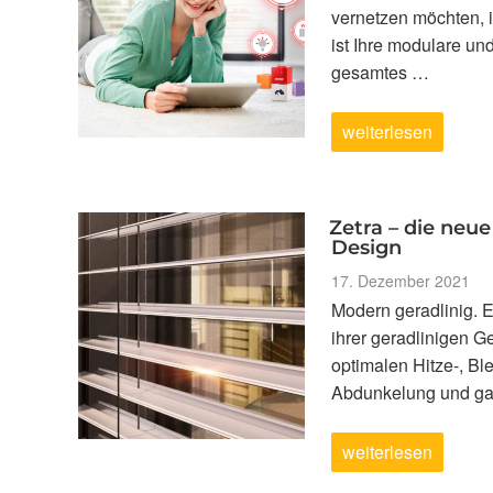
vernetzen möchten, 
ist Ihre modulare un
gesamtes …
„Das
weiterlesen
ganze
Zuhause
auf
einer
App“
Zetra – die neu
Design
Veröffentlicht
17. Dezember 2021
am
Modern geradlinig. E
ihrer geradlinigen 
optimalen Hitze-, Bl
Abdunkelung und gar
„Zetra
weiterlesen
–
die