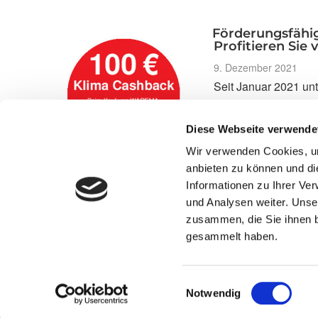
neue
Lamelle
für
Förderungsfähi
Außenjalousien
Profitieren Sie
im
modernen,
Veröffentlicht
9. Dezember 2021
geradlinigen
am
Seit Januar 2021 unt
Design“
von außenliegendem
können Eigentümer, 
Diese Webseite verwende
5 Jahre alt sind. F
Wir verwenden Cookies, um
anbieten zu können und di
„Förderungsfähige
weiterlesen
Informationen zu Ihrer Ve
Sonnenschutzprod
für
und Analysen weiter. Unse
Ihre
zusammen, die Sie ihnen b
Renovierung
–
gesammelt haben.
Profitieren
Sie
von
20%
Einwilligungsauswahl
BEG
Notwendig
Zuschuss“