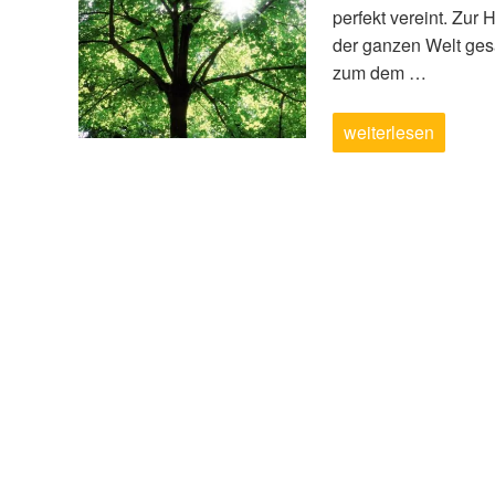
perfekt vereint. Zur 
der ganzen Welt ges
zum dem …
„Ein
weiterlesen
Herz
für
Ihre
Umwelt“