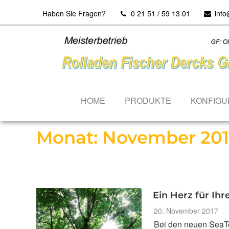
Haben Sie Fragen?
0 21 51 / 59 13 01
info
Sie sind hier:
Home
»
2017
»
November
HOME
PRODUKTE
KONFIGU
Monat:
November 20
Ein Herz für Ih
Veröffentlicht
20. November 2017
am
Bei den neuen SeaT