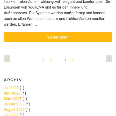
insektenfreien Zone – wirkungsvoll, elegant und komfortabel. Die
Lösungen von WAREMA gibt es für den Innen- und
Außenbereich. Die Systeme werden maßgefertigt und können
auch an allen Wohndachfenstern und Lichtschächten montiert
werden. Erfahren …
„Einfach
weiterlesen
mal
lüften,
ohne
lästige
Insekten
Seitennummerierung
Vorherige
Näch
Seite
Seite
Seite
1
2
Seite
3
4
in
Seite
Seite
der
der
Wohnung?“
Beiträge
ARCHIV
Juli 2026
(1)
April 2026
(1)
März 2026
(1)
Januar 2026
(1)
August 2025
(1)
Juli 2025
(1)