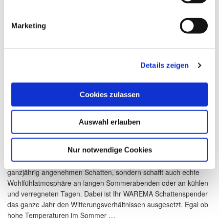
Marketing
Details zeigen
Cookies zulassen
Auswahl erlauben
5-Jahre-Herstellergarantie – So gehen Sie auf
Nummer sicher
Veröffentlicht
9. Juni 2021
Nur notwendige Cookies
am
Ein WAREMA Outdoor-Living-Produkt spendet nicht nur
ganzjährig angenehmen Schatten, sondern schafft auch echte
Wohlfühlatmosphäre an langen Sommerabenden oder an kühlen
und verregneten Tagen. Dabei ist Ihr WAREMA Schattenspender
das ganze Jahr den Witterungsverhältnissen ausgesetzt. Egal ob
hohe Temperaturen im Sommer …