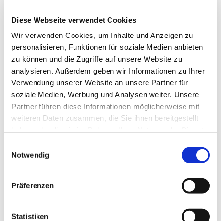
Smarter Sonnenschutz – so einfach wie nie
Diese Webseite verwendet Cookies
Veröffentlicht
9. Juni 2021
am
Wir verwenden Cookies, um Inhalte und Anzeigen zu
Mit dem neuen WMS WebControl pro bedienen Sie Markise,
personalisieren, Funktionen für soziale Medien anbieten
Rollladen, Außenjalousie und Co. ganz bequem per App oder
Alexa Sprachassistent – egal ob zuhause oder unterwegs. Und
zu können und die Zugriffe auf unsere Website zu
dank der cleveren WMS Automatikprogramme verwandeln Sie Ihr
analysieren. Außerdem geben wir Informationen zu Ihrer
Zuhause ganz einfach in ein …
Verwendung unserer Website an unsere Partner für
soziale Medien, Werbung und Analysen weiter. Unsere
„Smarter
weiterlesen
Partner führen diese Informationen möglicherweise mit
Sonnenschutz
weiteren Daten zusammen, die Sie ihnen bereitgestellt
–
so
haben oder die sie im Rahmen Ihrer Nutzung der Dienste
einfach
gesammelt haben.
wie
Einwilligungsauswahl
nie“
Notwendig
Präferenzen
Statistiken