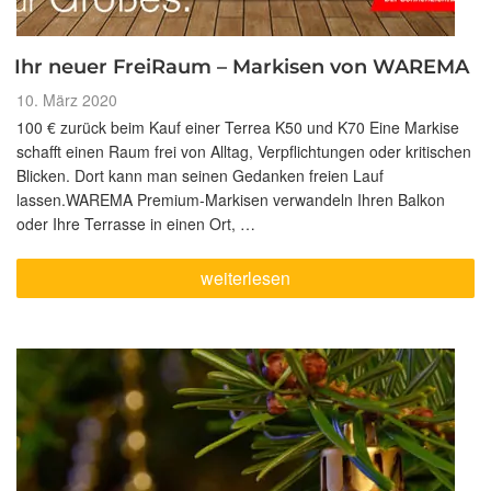
Ihr neuer FreiRaum – Markisen von WAREMA
Veröffentlicht
10. März 2020
am
100 € zurück beim Kauf einer Terrea K50 und K70 Eine Markise
schafft einen Raum frei von Alltag, Verpflichtungen oder kritischen
Blicken. Dort kann man seinen Gedanken freien Lauf
lassen.WAREMA Premium-Markisen verwandeln Ihren Balkon
oder Ihre Terrasse in einen Ort, …
„Ihr
weiterlesen
neuer
FreiRaum
–
Markisen
von
WAREMA“