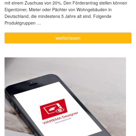
mit einem Zuschuss von 20%. Den Förderantrag stellen können
Eigentümer, Mieter oder Pächter von Wohngebäuden in
Deutschland, die mindestens 5 Jahre alt sind. Folgende
Produktgruppen …
„Förderungsfähige
weiterlesen
Sonnenschutzprodukte
für
Ihre
Renovierung
–
Profitieren
Sie
von
20%
BEG
Zuschuss“