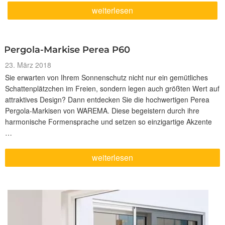
„Weihnachtsurlaub“
weiterlesen
Pergola-Markise Perea P60
Veröffentlicht
23. März 2018
am
Sie erwarten von Ihrem Sonnenschutz nicht nur ein gemütliches
Schattenplätzchen im Freien, sondern legen auch größten Wert auf
attraktives Design? Dann entdecken Sie die hochwertigen Perea
Pergola-Markisen von WAREMA. Diese begeistern durch ihre
harmonische Formensprache und setzen so einzigartige Akzente
…
„Pergola-
weiterlesen
Markise
Perea
P60“